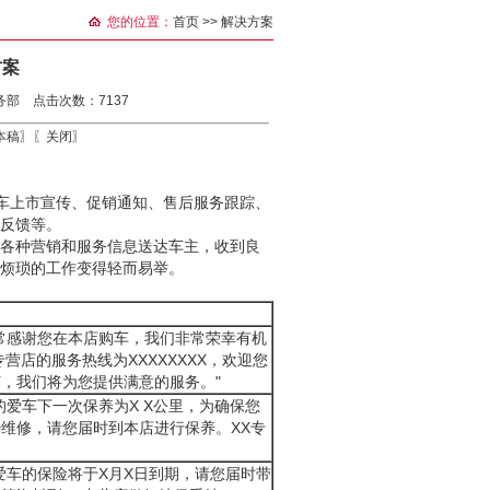
您的位置：
首页
>>
解决方案
方案
务部 点击次数：7137
本稿
〗〖
关闭
〗
新车上市宣传、促销通知、售后服务跟踪、
反馈等。
各种营销和服务信息送达车主，收到良
烦琐的工作变得轻而易举。
常感谢您在本店购车，我们非常荣幸有机
营店的服务热线为XXXXXXXX，欢迎您
，我们将为您提供满意的服务。"
的爱车下一次保养为X X公里，为确保您
维修，请您届时到本店进行保养。XX专
爱车的保险将于X月X日到期，请您届时带