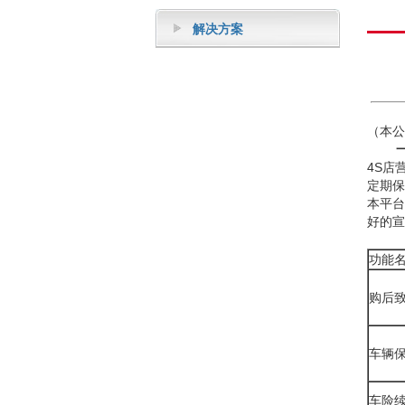
解决方案
（本公
4S店
定期保
本平台
好的
二
功能
购后
车辆
车险