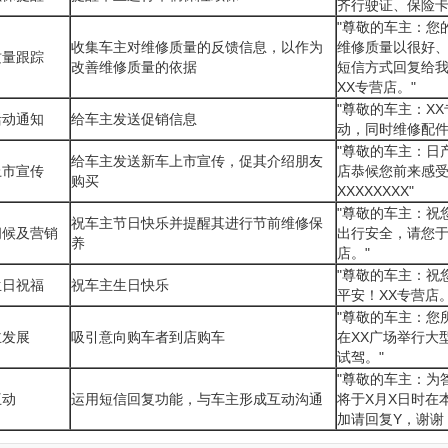
齐行驶证、保险卡
"尊敬的车主：您
收集车主对维修质量的反馈信息，以作为
维修质量以很好
质量跟踪
改善维修质量的依据
短信方式回复给
XX专营店。"
"尊敬的车主：X
活动通知
给车主发送促销信息
动，同时维修配件
"尊敬的车主：日
给车主发送新车上市宣传，促其介绍朋友
上市宣传
店恭候您前来感
购买
XXXXXXXX"
"尊敬的车主：祝您
祝车主节日快乐并提醒其进行节前维修保
问候及营销
出行安全，请您于
养
店。"
"尊敬的车主：祝
生日祝福
祝车主生日快乐
平安！XX专营店。
"尊敬的车主：您
主发展
吸引意向购车者到店购车
在XX广场举行大
试驾。"
"尊敬的车主：为
互动
运用短信回复功能，与车主形成互动沟通
将于X月X日时在
加请回复Y，谢谢