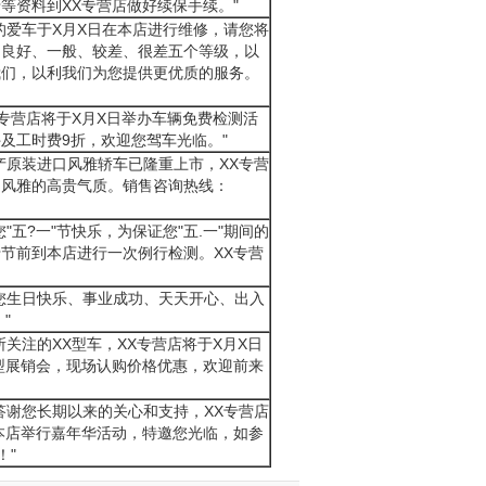
等资料到XX专营店做好续保手续。"
的爱车于X月X日在本店进行维修，请您将
、良好、一般、较差、很差五个等级，以
我们，以利我们为您提供更优质的服务。
X专营店将于X月X日举办车辆免费检测活
及工时费9折，欢迎您驾车光临。"
产原装进口风雅轿车已隆重上市，XX专营
受风雅的高贵气质。销售咨询热线：
"五?一"节快乐，为保证您"五.一"期间的
节前到本店进行一次例行检测。XX专营
您生日快乐、事业成功、天天开心、出入
"
所关注的XX型车，XX专营店将于X月X日
型展销会，现场认购价格优惠，欢迎前来
答谢您长期以来的关心和支持，XX专营店
本店举行嘉年华活动，特邀您光临，如参
！"