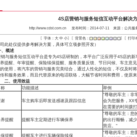
4S店营销与服务短信互动平台解决
http://www.cdst.com.cn
发布时间：2014-07-11 来源：公共服
〖字体：
大
中
小
〗〖背景色：
〗〖
打印
司此处仅提供参考解决方案，具体可立项参照开发）
一、概述
营销与服务短信互动平台是专为4S店研制的，本平台广泛应用于4S店的
养提醒、年审提醒、保险续保提醒、服务质量反馈、节日问候、车主意见
的使用，将汽车的营销与服务完美结合，通过人性化的短信，不仅及时将
宣传和服务效果，而且代替原来的电话联络，大幅节省时间和费用，使原来
、使用效益
名称
功能描述
举例
"尊敬的车主：非
致谢
车主购车后即发送感谢及跟踪信息
会为您服务，XX专
在需要的时间拨打
"尊敬的车主：您
保养提醒
提醒车主定期进行车辆保养
的出行顺畅，减少
营店。"
"尊敬的车主：您
续保提醒
提醒车主进行车辆保险续保